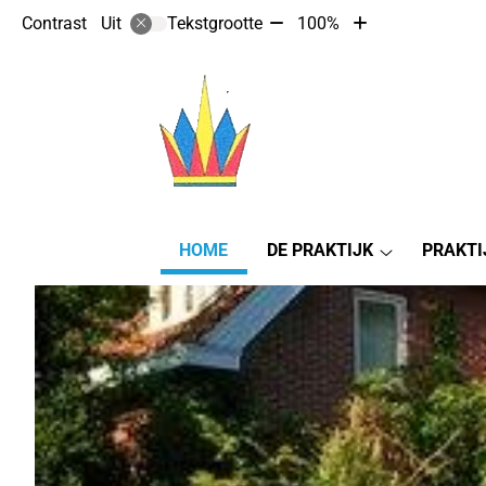
Tekst
Tekst
Contrast
Tekstgrootte
100%
Uit
verkleinen
vergroten
met
met
10%
10%
Hoofdmenu
HOME
DE PRAKTIJK
PRAKTI
De
Praktijk
submenu