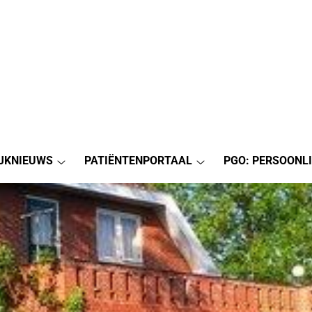
JKNIEUWS
PATIËNTENPORTAAL
PGO: PERSOONL
Praktijknieuws
Patiëntenportaal
submenu
submenu