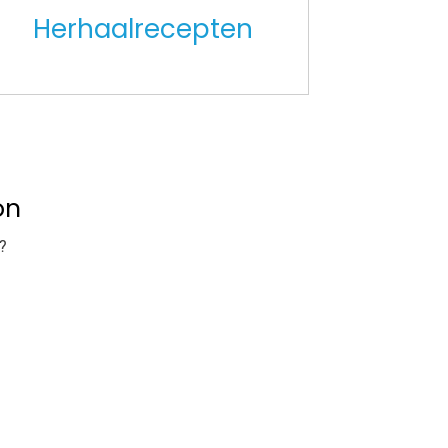
Herhaalrecepten
on
?