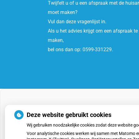
Twijfelt u of u een afspraak met de huisar
moet maken?
Vul dan deze vragenlijst in.
Als u het advies krijgt om een afspraak te
maken,
bel ons dan op: 0599-331229.
Deze website gebruikt cookies
Wij gebruiken noodzakelijke cookies zodat deze website g
Voor analytische cookies werken wij samen met Matomo en