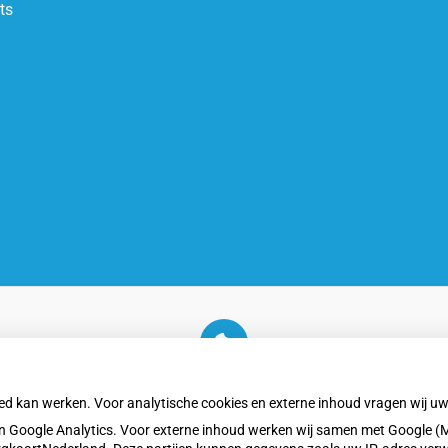
ts
U heeft geen toestemming gegeven voor
externe inhoud
die nodig is om dit te zien.
oed kan werken. Voor analytische cookies en externe inhoud vragen wij 
Cookie-instellingen wijzigen
 Google Analytics. Voor externe inhoud werken wij samen met Google (M